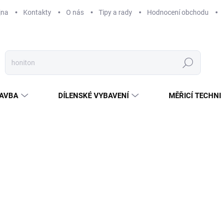
jna
Kontakty
O nás
Tipy a rady
Hodnocení obchodu
Hledat
AVBA
DÍLENSKÉ VYBAVENÍ
MĚŘICÍ TECHN