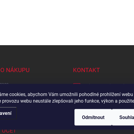
 O NÁKUPU
KONTAKT
mace
eshop
@
tomek-naradi.cz
irma?
áme cookies, abychom Vám umožnili pohodlné prohlížení webu 
+420 727 961 357
 provozu webu neustále zlepšovali jeho funkce, výkon a použite
ti platby
https://www.facebook.co
by a ceny dopravy
avení
Odmítnout
Souhl
 ÚČET