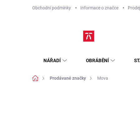
Přejít
Obchodní podmínky
Informace o značce
Prode
na
obsah
NÁŘADÍ
OBRÁBĚNÍ
ST
Domů
Prodávané značky
Mova