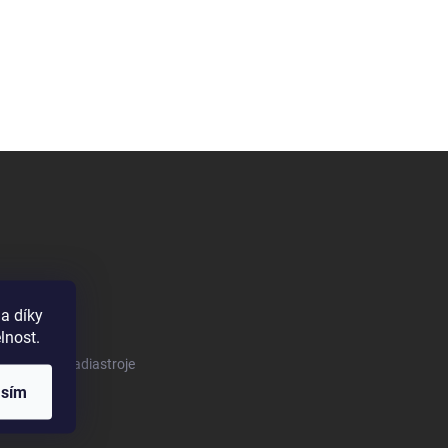
a díky
lnost.
m/tomeknaradiastroje
asím