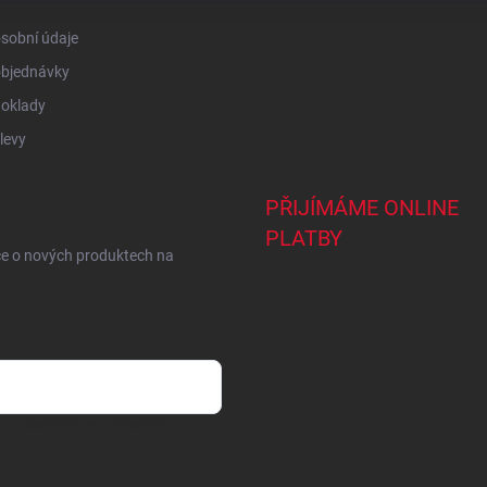
sobní údaje
objednávky
doklady
levy
PŘIJÍMÁME ONLINE
PLATBY
ce o nových produktech na
ail
- Souhlasím se
zpracováním