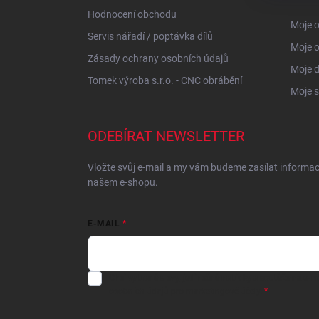
Hodnocení obchodu
Moje o
Servis nářadí / poptávka dílů
Moje 
Zásady ochrany osobních údajů
Moje 
Tomek výroba s.r.o. - CNC obrábění
Moje s
ODEBÍRAT NEWSLETTER
Vložte svůj e-mail a my vám budeme zasílat informa
našem e-shopu.
E-MAIL
Chci vybrané slevy, jedinečné nabídky a soutěže na e-m
osobních údajů
pro marketingové účely.