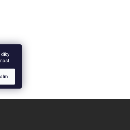
 díky
nost.
asím