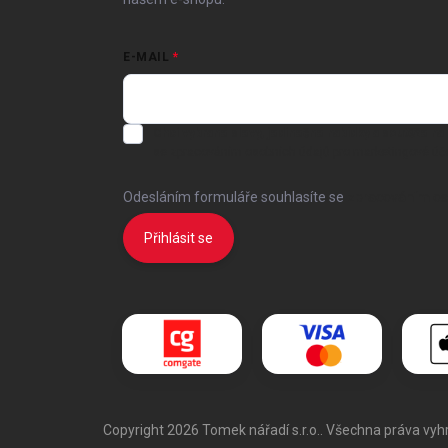
E-MAIL
Chci vybrané slevy, jedinečné nabídky a soutěže na
se
zpracováním osobních údajů
pro marketingové úče
Odesláním formuláře souhlasíte
se
zpracováním os
Přihlásit se
Copyright 2026
Tomek nářadí s.r.o.
. Všechna práva vy