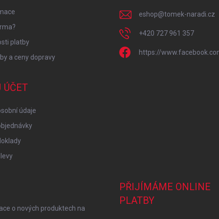
mace
eshop
@
tomek-naradi.cz
irma?
+420 727 961 357
ti platby
https://www.facebook.co
by a ceny dopravy
 ÚČET
sobní údaje
objednávky
doklady
levy
PŘIJÍMÁME ONLINE
PLATBY
mace o nových produktech na