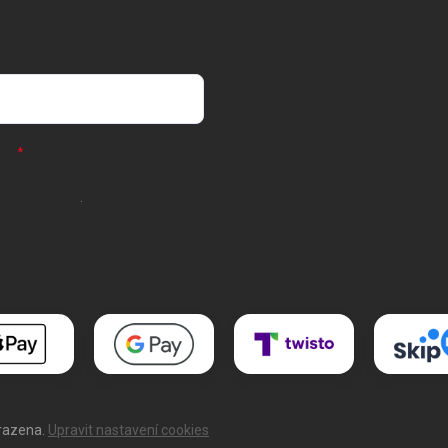
 e-mail
- Souhlasím
ly.
obních údajů
.
hrazena.
Upravit nastavení cookies