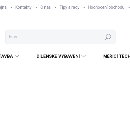
ejna
Kontakty
O nás
Tipy a rady
Hodnocení obchodu
Hledat
TAVBA
DÍLENSKÉ VYBAVENÍ
MĚŘICÍ TEC