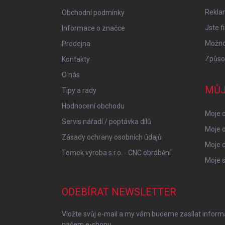
í
Rekla
Obchodní podmínky
Jste f
Informace o značce
Možnos
Prodejna
Způso
Kontakty
O nás
MŮJ
Tipy a rady
Hodnocení obchodu
Moje o
Servis nářadí / poptávka dílů
Moje 
Zásady ochrany osobních údajů
Moje 
Tomek výroba s.r.o. - CNC obrábění
Moje s
ODEBÍRAT NEWSLETTER
Vložte svůj e-mail a my vám budeme zasílat infor
našem e-shopu.