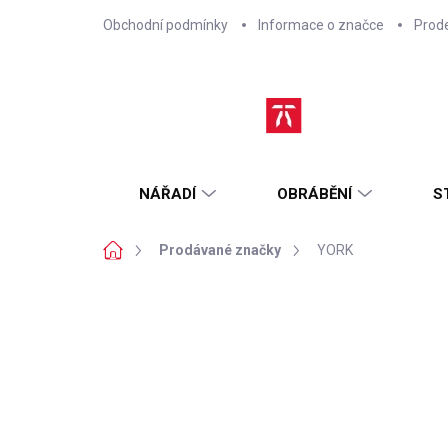
Přejít
Obchodní podmínky
Informace o značce
Prod
na
obsah
NÁŘADÍ
OBRÁBĚNÍ
S
Domů
Prodávané značky
YORK