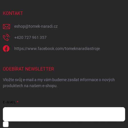
KONTAKT
eshop
@
tomek-naradi.cz
+420 727 961 357
https://www.facebook.com/tomeknaradiastroje
ODEBÍRAT NEWSLETTER
Vložte svůj e-mail a my vám budeme zasílat informace o nových
produktech na našem e-shopu.
E-MAIL
Chci vybrané slevy, jedinečné nabídky a soutěže na e-mail
- Souhlasím