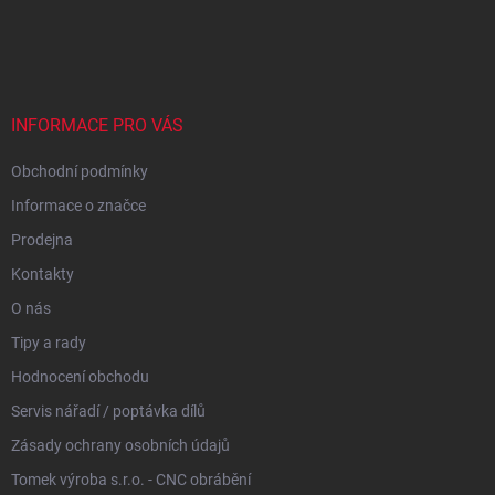
Z
á
p
a
t
í
INFORMACE PRO VÁS
Obchodní podmínky
Informace o značce
Prodejna
Kontakty
O nás
Tipy a rady
Hodnocení obchodu
Servis nářadí / poptávka dílů
Zásady ochrany osobních údajů
Tomek výroba s.r.o. - CNC obrábění