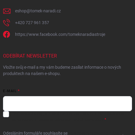
eshop
@
tomek-naradi.cz
+420 727 961 357
https://www.facebook.com/tomeknaradiastroje
ODEBÍRAT NEWSLETTER
Vložte svůj e-mail a my vám budeme zasílat informace o nových
produktech na našem e-shopu.
E-MAIL
Chci vybrané slevy, jedinečné nabídky a soutěže na e-mail
- Souhlasím
se
zpracováním osobních údajů
pro marketingové účely.
Odesláním formuláře souhlasíte
se
zpracováním osobních údajů
.