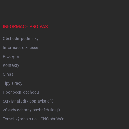
á
p
a
t
í
INFORMACE PRO VÁS
Obchodní podmínky
Informace o značce
Prodejna
Kontakty
O nás
Tipy a rady
Hodnocení obchodu
Servis nářadí / poptávka dílů
Zásady ochrany osobních údajů
Tomek výroba s.r.o. - CNC obrábění