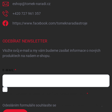
eshop
@
tomek-naradi.cz
+420 727 961 357
https://www.facebook.com/tomeknaradiastroje
ODEBÍRAT NEWSLETTER
Vložte svůj e-mail a my vám budeme zasílat informace o nových
produktech na našem e-shopu.
E-MAIL
Chci vybrané slevy, jedinečné nabídky a soutěže na e-mail
- Souhlasím
se
zpracováním osobních údajů
pro marketingové účely.
Odesláním formuláře souhlasíte
se
zpracováním osobních údajů
.