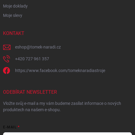
Moje doklady
Moje slevy
KONTAKT
eshop
@
tomek-naradi.cz
+420 727 961 357
https://www.facebook.com/tomeknaradiastroje
ODEBÍRAT NEWSLETTER
Vložte svůj e-mail a my vám budeme zasílat informace o nových
produktech na našem e-shopu.
E-MAIL