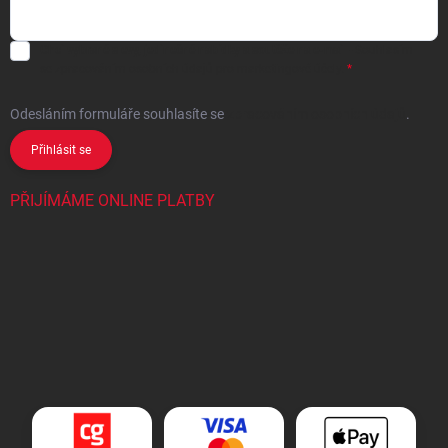
Chci vybrané slevy, jedinečné nabídky a soutěže na e-mail
- Souhlasím
se
zpracováním osobních údajů
pro marketingové účely.
Odesláním formuláře souhlasíte
se
zpracováním osobních údajů
.
Přihlásit se
PŘIJÍMÁME ONLINE PLATBY