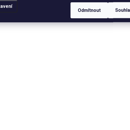
avení
Odmítnout
Souhl