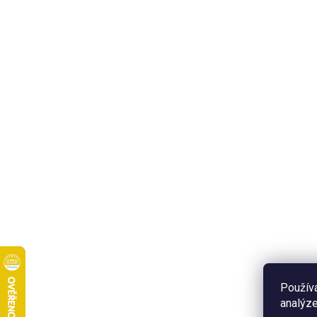
Použív
analýze