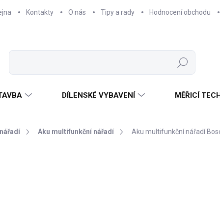
ejna
Kontakty
O nás
Tipy a rady
Hodnocení obchodu
Hledat
TAVBA
DÍLENSKÉ VYBAVENÍ
MĚŘICÍ TEC
nářadí
Aku multifunkční nářadí
Aku multifunkční nářadí Bos