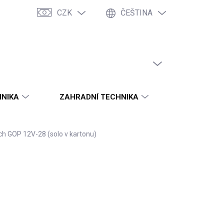
CZK
ČEŠTINA
Servis nářadí / poptávka dílů
Zásady ochrany osobních údajů
PRÁZDNÝ KOŠÍK
NÁKUPNÍ
KOŠÍK
HNIKA
ZAHRADNÍ TECHNIKA
VODO - TOP
ch GOP 12V-28 (solo v kartonu)