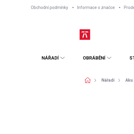
Přejít
Obchodní podmínky
Informace o značce
Prod
na
obsah
NÁŘADÍ
OBRÁBĚNÍ
S
Domů
Nářadí
Aku 