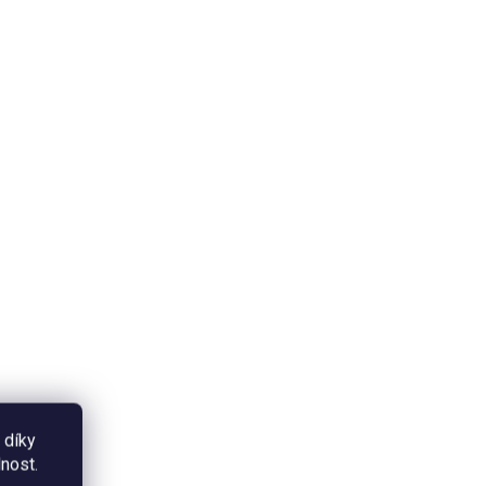
 díky
nost.