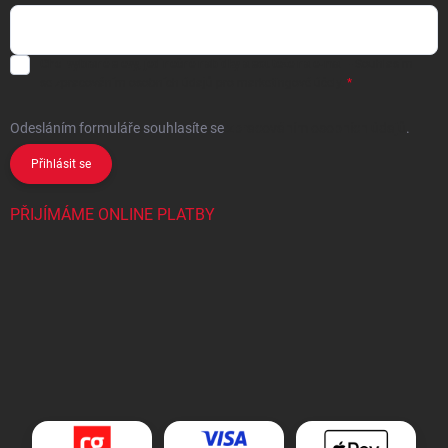
Chci vybrané slevy, jedinečné nabídky a soutěže na e-mail
- Souhlasím
se
zpracováním osobních údajů
pro marketingové účely.
Odesláním formuláře souhlasíte
se
zpracováním osobních údajů
.
Přihlásit se
PŘIJÍMÁME ONLINE PLATBY