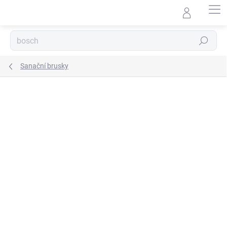
Přejít
na
obsah
Hledat
Sanační brusky