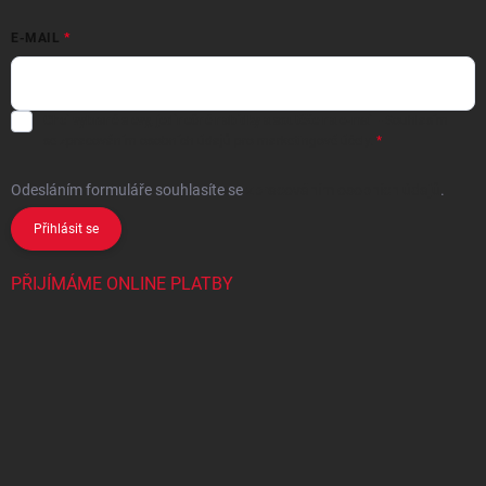
E-MAIL
Chci vybrané slevy, jedinečné nabídky a soutěže na e-mail
- Souhlasím
se
zpracováním osobních údajů
pro marketingové účely.
Odesláním formuláře souhlasíte
se
zpracováním osobních údajů
.
Přihlásit se
PŘIJÍMÁME ONLINE PLATBY