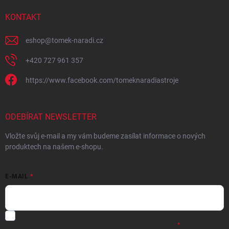
KONTAKT
eshop
@
tomek-naradi.cz
+420 727 961 357
https://www.facebook.com/tomeknaradiastroje
ODEBÍRAT NEWSLETTER
Vložte svůj e-mail a my vám budeme zasílat informace o nových
produktech na našem e-shopu.
E-MAIL
Chci vybrané slevy, jedinečné nabídky a soutěže na e-mail
- Souhlasím
se
zpracováním osobních údajů
pro marketingové účely.