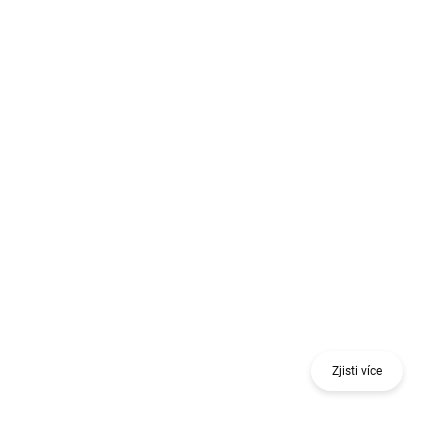
Získej odměnu při nákupu jednoho nebo více
kusů 18 V nářadí nebo stavebního nivelačního
nástroje.
Zjisti více