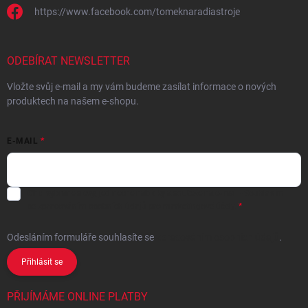
https://www.facebook.com/tomeknaradiastroje
ODEBÍRAT NEWSLETTER
Vložte svůj e-mail a my vám budeme zasílat informace o nových
produktech na našem e-shopu.
E-MAIL
Chci vybrané slevy, jedinečné nabídky a soutěže na e-mail
- Souhlasím
se
zpracováním osobních údajů
pro marketingové účely.
Odesláním formuláře souhlasíte
se
zpracováním osobních údajů
.
Přihlásit se
PŘIJÍMÁME ONLINE PLATBY