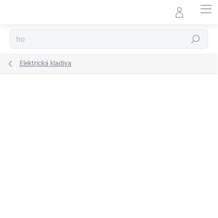
Přejít
na
obsah
Hledat
Elektrická kladiva