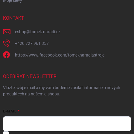
Moje slevy
KONTAKT
eshop
@
tomek-naradi.cz
+420 727 961 357
https://www.facebook.com/tomeknaradiastroje
ODEBÍRAT NEWSLETTER
Vložte svůj e-mail a my vám budeme zasílat informace o nových
produktech na našem e-shopu.
E-MAIL
Chci vybrané slevy, jedinečné nabídky a soutěže na e-mail
- Souhlasím