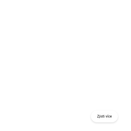
Získej odměnu při nákupu jednoho nebo více
kusů 18 V nářadí nebo stavebního nivelačního
nástroje.
Zjisti více