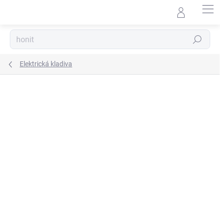
Přejít
na
obsah
Hledat
Elektrická kladiva