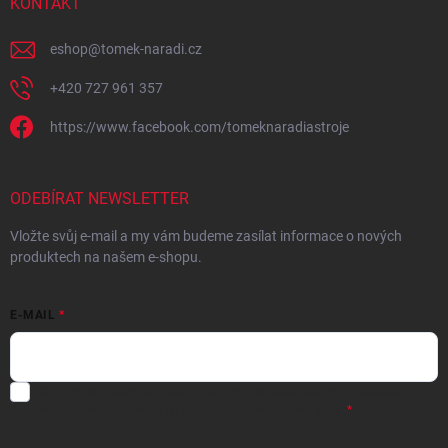
KONTAKT
eshop
@
tomek-naradi.cz
+420 727 961 357
https://www.facebook.com/tomeknaradiastroje
ODEBÍRAT NEWSLETTER
Vložte svůj e-mail a my vám budeme zasílat informace o nových
produktech na našem e-shopu.
E-MAIL
Chci vybrané slevy, jedinečné nabídky a soutěže na e-mail
- Souhlasím
se
zpracováním osobních údajů
pro marketingové účely.