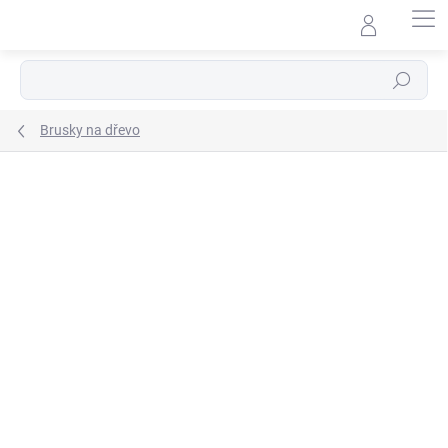
Přejít
na
obsah
Hledat
Brusky na dřevo