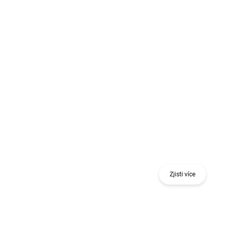
Získej odměnu při nákupu jednoho nebo více
kusů 18 V nářadí nebo stavebního nivelačního
nástroje.
Zjisti více