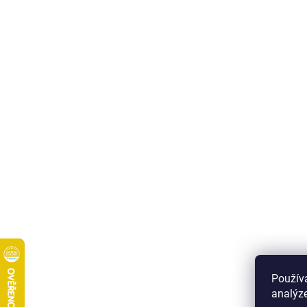
Použív
analýze