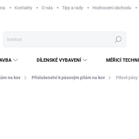
jna
Kontakty
O nás
Tipy a rady
Hodnocení obchodu
Hledat
AVBA
DÍLENSKÉ VYBAVENÍ
MĚŘICÍ TECHN
ojům na kov
Příslušenství k pásovým pilám na kov
Pilové pásy