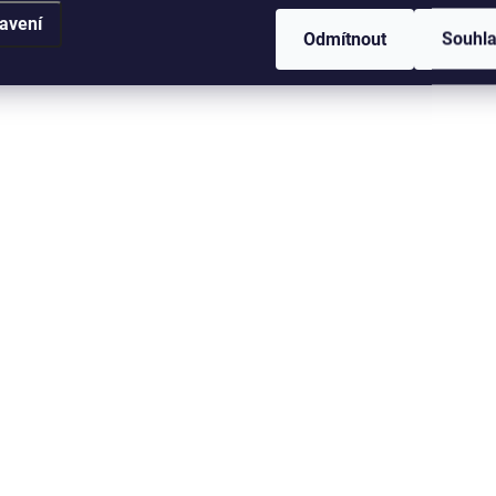
avení
Odmítnout
Souhl