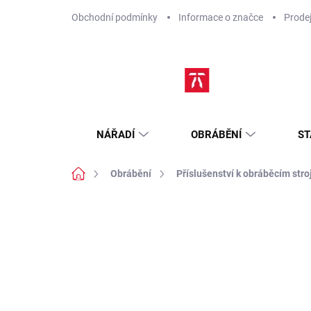
Přejít
Obchodní podmínky
Informace o značce
Prode
na
obsah
NÁŘADÍ
OBRÁBĚNÍ
ST
Domů
Obrábění
Příslušenství k obráběcím str