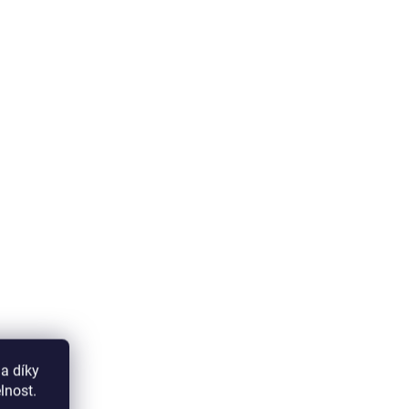
a díky
lnost.