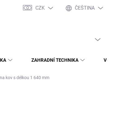
CZK
ČEŠTINA
Servis nářadí / poptávka dílů
Zásady ochrany osobních údajů
T
PRÁZDNÝ KOŠÍK
NÁKUPNÍ
KOŠÍK
IKA
ZAHRADNÍ TECHNIKA
VODO - TOPO
 na kov s délkou 1 640 mm