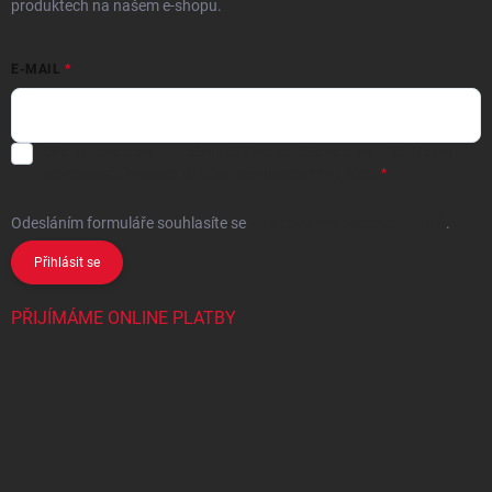
produktech na našem e-shopu.
E-MAIL
Chci vybrané slevy, jedinečné nabídky a soutěže na e-mail
- Souhlasím
se
zpracováním osobních údajů
pro marketingové účely.
Odesláním formuláře souhlasíte
se
zpracováním osobních údajů
.
Přihlásit se
PŘIJÍMÁME ONLINE PLATBY