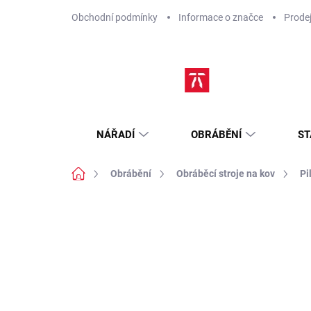
Přejít
Obchodní podmínky
Informace o značce
Prode
na
obsah
NÁŘADÍ
OBRÁBĚNÍ
ST
Domů
Obrábění
Obráběcí stroje na kov
Pi