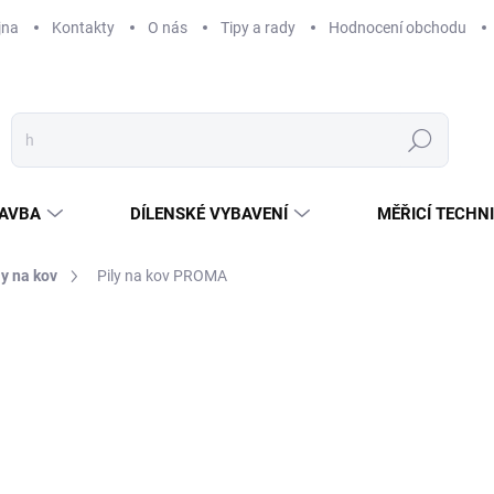
jna
Kontakty
O nás
Tipy a rady
Hodnocení obchodu
Hledat
AVBA
DÍLENSKÉ VYBAVENÍ
MĚŘICÍ TECHN
ly na kov
Pily na kov PROMA