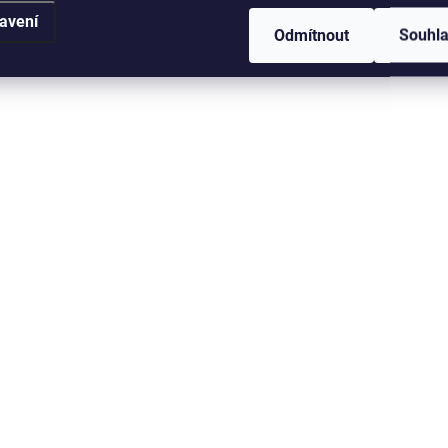
avení
Odmítnout
Souhl