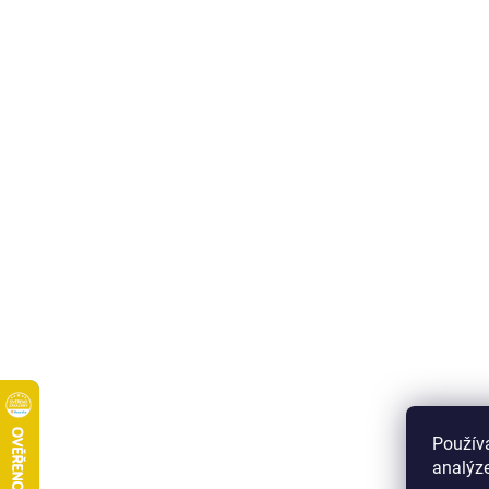
Použív
analýze