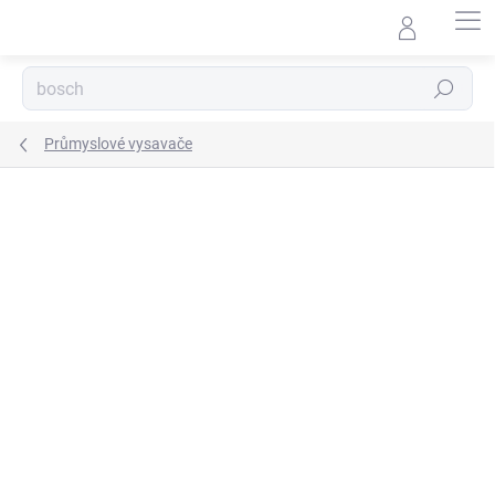
Přejít
na
obsah
Hledat
Průmyslové vysavače