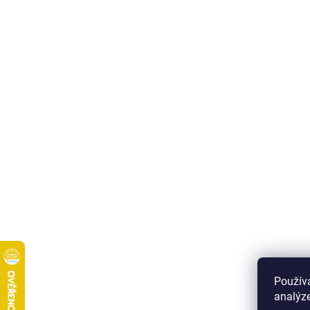
Použív
analýze