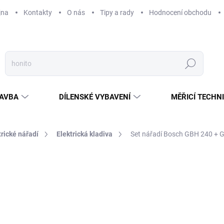
jna
Kontakty
O nás
Tipy a rady
Hodnocení obchodu
Hledat
AVBA
DÍLENSKÉ VYBAVENÍ
MĚŘICÍ TECHN
trické nářadí
Elektrická kladiva
Set nářadí Bosch GBH 240 + 