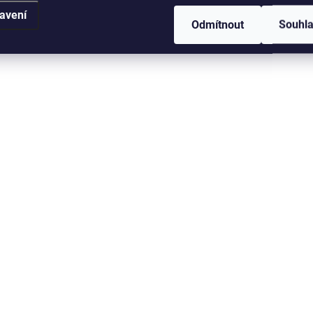
avení
Odmítnout
Souhl