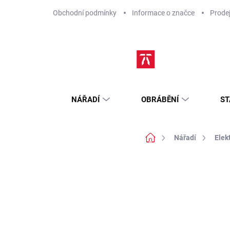
Přejít
Obchodní podmínky
Informace o značce
Prode
na
obsah
NÁŘADÍ
OBRÁBĚNÍ
ST
Domů
Nářadí
Elek