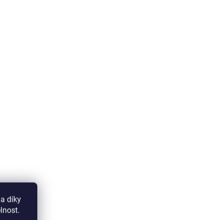
a díky
lnost.