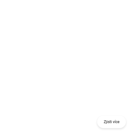
Získej odměnu při nákupu jednoho nebo více
kusů 18 V nářadí nebo stavebního nivelačního
nástroje.
Zjisti více