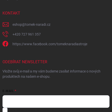
KONTAKT
eshop
@
tomek-naradi.cz
+420 727 961 357
https://www.facebook.com/tomeknaradiastroje
ODEBÍRAT NEWSLETTER
Vložte svůj e-mail a my vám budeme zasílat informace o nových
produktech na našem e-shopu.
E-MAIL
Chci vybrané slevy, jedinečné nabídky a soutěže na e-mail
- Souhlasím