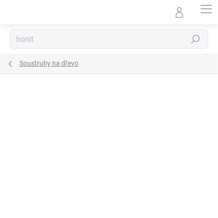
Přejít
na
obsah
Hledat
Soustruhy na dřevo