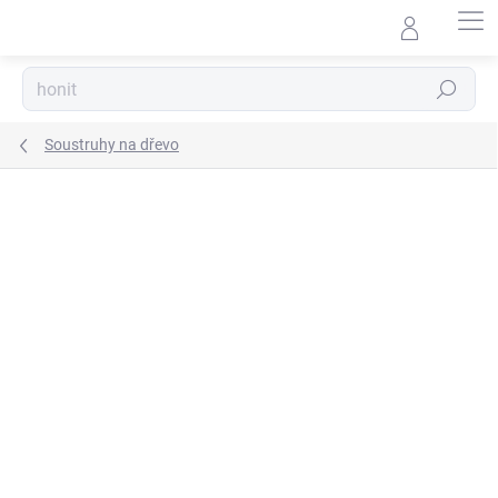
Přejít
na
obsah
Hledat
Soustruhy na dřevo