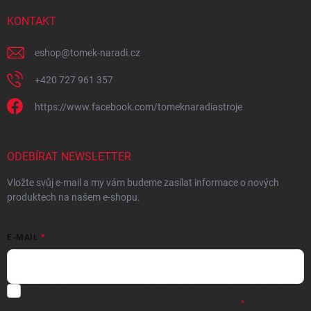
KONTAKT
eshop
@
tomek-naradi.cz
+420 727 961 357
https://www.facebook.com/tomeknaradiastroje
ODEBÍRAT NEWSLETTER
Vložte svůj e-mail a my vám budeme zasílat informace o nových
produktech na našem e-shopu.
E-MAIL
Chci vybrané slevy, jedinečné nabídky a soutěže na e-mail
- Souhlasím
se
zpracováním osobních údajů
pro marketingové účely.