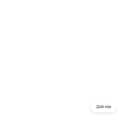
Získej odměnu při nákupu jednoho nebo více
kusů 18 V nářadí nebo stavebního nivelačního
nástroje.
Zjisti více