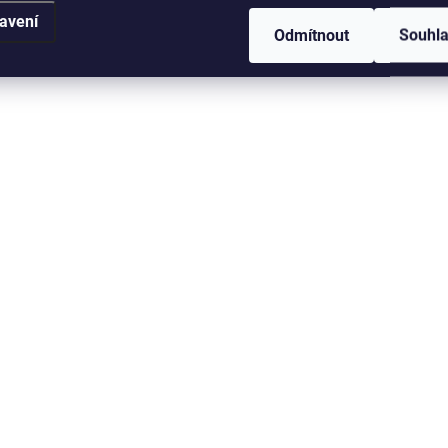
avení
Odmítnout
Souhl