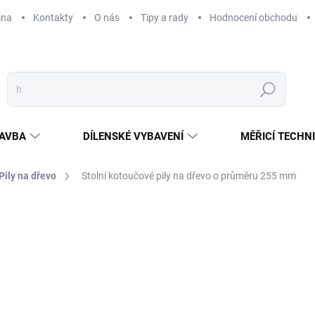
jna
Kontakty
O nás
Tipy a rady
Hodnocení obchodu
Hledat
AVBA
DÍLENSKÉ VYBAVENÍ
MĚŘICÍ TECHN
Pily na dřevo
Stolní kotoučové pily na dřevo o průměru 255 mm