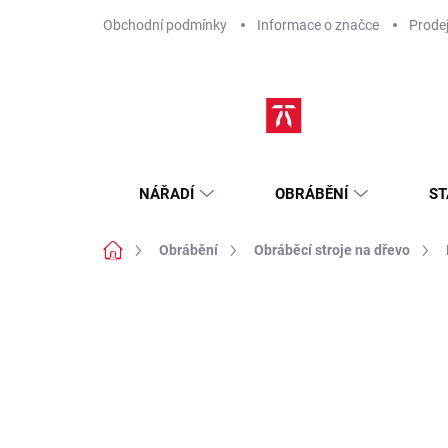
Přejít
Obchodní podmínky
Informace o značce
Prode
na
obsah
NÁŘADÍ
OBRÁBĚNÍ
ST
Domů
Obrábění
Obráběcí stroje na dřevo