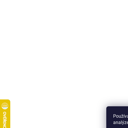
Použív
analýze