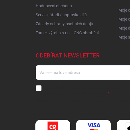
Hodnocení obchodu
Moje o
Servis nářadí / poptávka dílů
Moje 
Zásady ochrany osobních údajů
Moje 
Tomek výroba s.r.o. - CNC obrábění
Moje s
ODEBÍRAT NEWSLETTER
Chci vybrané slevy, jedinečné nabídky a soutěže na e-m
osobních údajů
pro marketingové účely.
Odesláním formuláře souhlasíte
se
zpracováním osobních ú