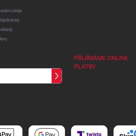
sobní údaje
objednávky
doklady
levy
PŘIJÍMÁME ONLINE
PLATBY
Přihlásit
se
ail
- Souhlasím se
zpracováním
dajů
.