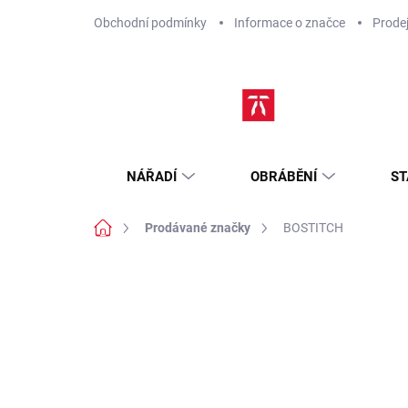
Přejít
Obchodní podmínky
Informace o značce
Prode
na
obsah
NÁŘADÍ
OBRÁBĚNÍ
ST
Domů
Prodávané značky
BOSTITCH