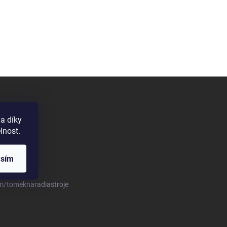
a díky
lnost.
asím
m/tomeknaradiastroje