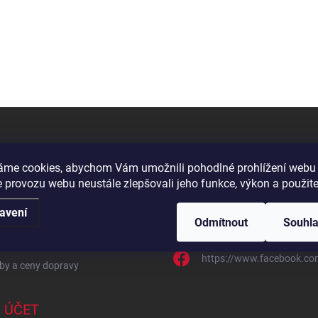
 O NÁKUPU
KONTAKT
áme cookies, abychom Vám umožnili pohodlné prohlížení webu 
 provozu webu neustále zlepšovali jeho funkce, výkon a použite
mace
eshop
@
tomek-naradi.cz
avení
Odmítnout
Souhl
irma?
+420 727 961 357
ti platby
https://www.facebook.co
by a ceny dopravy
 ÚČET