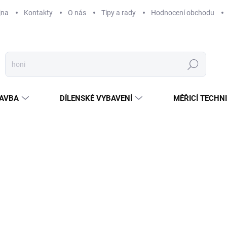
jna
Kontakty
O nás
Tipy a rady
Hodnocení obchodu
Hledat
AVBA
DÍLENSKÉ VYBAVENÍ
MĚŘICÍ TECHN