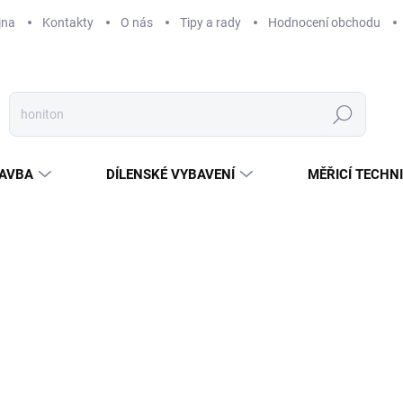
jna
Kontakty
O nás
Tipy a rady
Hodnocení obchodu
Hledat
AVBA
DÍLENSKÉ VYBAVENÍ
MĚŘICÍ TECHN