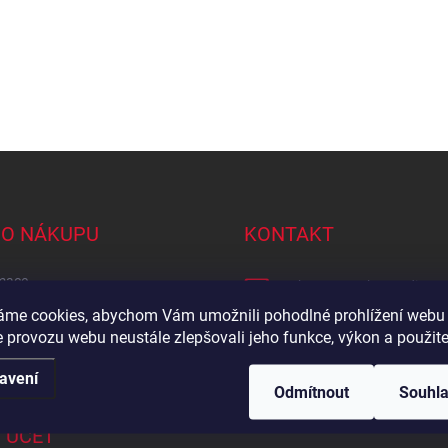
 O NÁKUPU
KONTAKT
mace
eshop
@
tomek-naradi.cz
irma?
áme cookies, abychom Vám umožnili pohodlné prohlížení webu 
+420 727 961 357
 provozu webu neustále zlepšovali jeho funkce, výkon a použite
ti platby
https://www.facebook.co
by a ceny dopravy
avení
Odmítnout
Souhl
 ÚČET