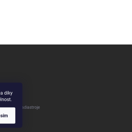
a díky
lnost.
m/tomeknaradiastroje
asím