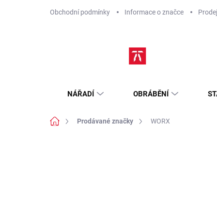
Přejít
Obchodní podmínky
Informace o značce
Prode
na
obsah
NÁŘADÍ
OBRÁBĚNÍ
ST
Domů
Prodávané značky
WORX