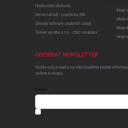
Hodnocení obchodu
Moje o
Servis nářadí / poptávka dílů
Moje 
Zásady ochrany osobních údajů
Moje 
Tomek výroba s.r.o. - CNC obrábění
Moje s
ODEBÍRAT NEWSLETTER
Vložte svůj e-mail a my vám budeme zasílat informa
našem e-shopu.
E-MAIL
Chci vybrané slevy, jedinečné nabídky a soutěže na e-m
osobních údajů
pro marketingové účely.