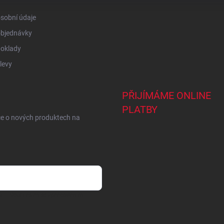
sobní údaje
objednávky
doklady
levy
PŘIJÍMÁME ONLINE
PLATBY
ce o nových produktech na
ail
- Souhlasím se
zpracováním