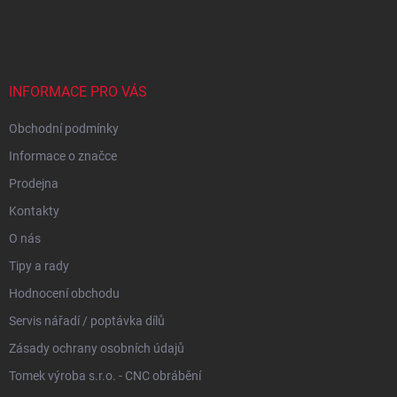
á
p
a
t
í
INFORMACE PRO VÁS
Obchodní podmínky
Informace o značce
Prodejna
Kontakty
O nás
Tipy a rady
Hodnocení obchodu
Servis nářadí / poptávka dílů
Zásady ochrany osobních údajů
Tomek výroba s.r.o. - CNC obrábění