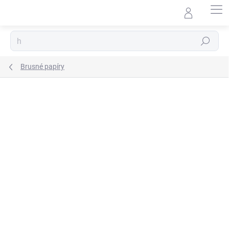
Přejít
na
obsah
Hledat
Brusné papíry