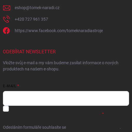
eshop
@
tomek-naradi.cz
+420 727 961 357
https://www.facebook.com/tomeknaradiastroje
ODEBÍRAT NEWSLETTER
Vložte svůj e-mail a my vám budeme zasílat informace o nových
produktech na našem e-shopu.
E-MAIL
Chci vybrané slevy, jedinečné nabídky a soutěže na e-mail
- Souhlasím
se
zpracováním osobních údajů
pro marketingové účely.
Odesláním formuláře souhlasíte
se
zpracováním osobních údajů
.