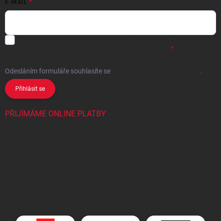
E-MAIL
Chci vybrané slevy, jedinečné nabídky a soutěže na e-mail
- Souhlasím
se
zpracováním osobních údajů
pro marketingové účely.
Odesláním formuláře souhlasíte
se
zpracováním osobních údajů
.
Přihlásit se
PŘIJÍMÁME ONLINE PLATBY