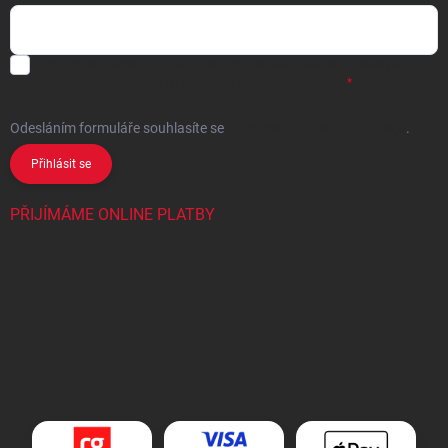
Chci vybrané slevy, jedinečné nabídky a soutěže na e-mail
- Souhlasím
se
zpracováním osobních údajů
pro marketingové účely.
Odesláním formuláře souhlasíte
se
zpracováním osobních údajů
.
Přihlásit se
PŘIJÍMÁME ONLINE PLATBY