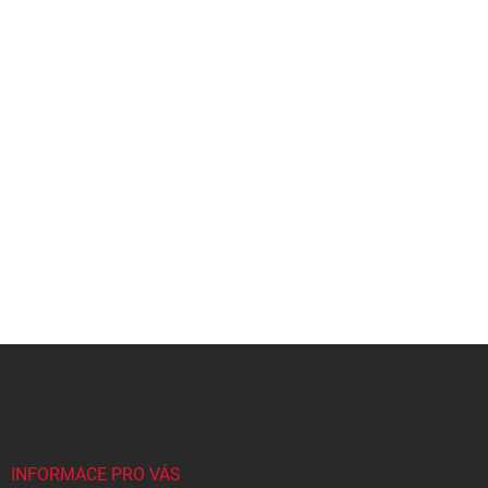
Z
á
p
a
t
í
INFORMACE PRO VÁS