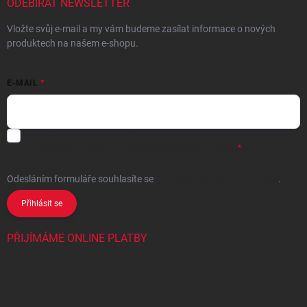
ODEBÍRAT NEWSLETTER
Vložte svůj e-mail a my vám budeme zasílat informace o nových
produktech na našem e-shopu.
E-MAIL
Chci vybrané slevy, jedinečné nabídky a soutěže na e-mail
- Souhlasím
se
zpracováním osobních údajů
pro marketingové účely.
Odesláním formuláře souhlasíte
se
zpracováním osobních údajů
.
Přihlásit se
PŘIJÍMÁME ONLINE PLATBY