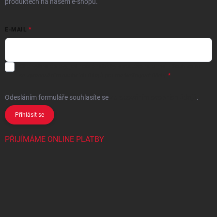
produktech na našem e-shopu.
E-MAIL
Chci vybrané slevy, jedinečné nabídky a soutěže na e-mail
- Souhlasím
se
zpracováním osobních údajů
pro marketingové účely.
Odesláním formuláře souhlasíte
se
zpracováním osobních údajů
.
Přihlásit se
PŘIJÍMÁME ONLINE PLATBY