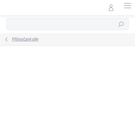
Přejít
na
obsah
Hledat
Přímočaré pily