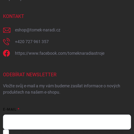
KONTAKT
eshop
@
tomek-naradi.cz
+420 727 961 357
https://www.facebook.com/tomeknaradiastroje
ODEBÍRAT NEWSLETTER
Vložte svůj e-mail a my vám budeme zasílat informace o nových
produktech na našem e-shopu.
E-MAIL
Chci vybrané slevy, jedinečné nabídky a soutěže na e-mail
- Souhlasím