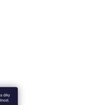
a díky
lnost.