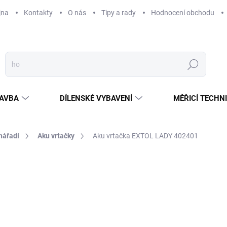
jna
Kontakty
O nás
Tipy a rady
Hodnocení obchodu
Hledat
AVBA
DÍLENSKÉ VYBAVENÍ
MĚŘICÍ TECHN
nářadí
Aku vrtačky
Aku vrtačka EXTOL LADY 402401