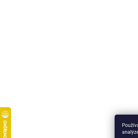
Použív
analýze