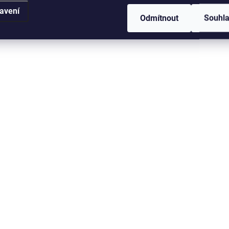
avení
Odmítnout
Souhl