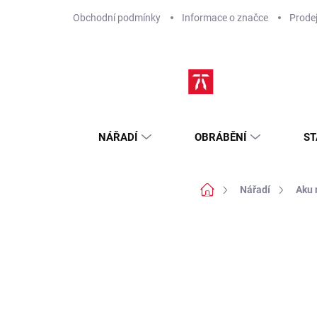
Přejít
Obchodní podmínky
Informace o značce
Prode
na
obsah
NÁŘADÍ
OBRÁBĚNÍ
ST
Domů
Nářadí
Aku 