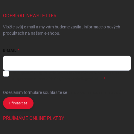
ODEBÍRAT NEWSLETTER
Vložte svůj e-mail a my vám budeme zasílat informace o nových
produktech na našem e-shopu.
E-MAIL
Chci vybrané slevy, jedinečné nabídky a soutěže na e-mail
- Souhlasím
se
zpracováním osobních údajů
pro marketingové účely.
Odesláním formuláře souhlasíte
se
zpracováním osobních údajů
.
Přihlásit se
PŘIJÍMÁME ONLINE PLATBY